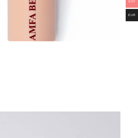
XOF
EUR