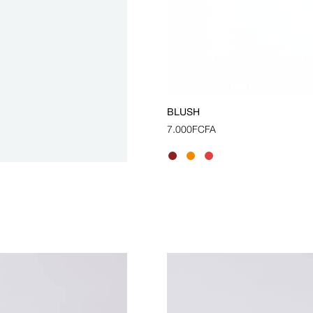
BLUSH
7.000
FCFA