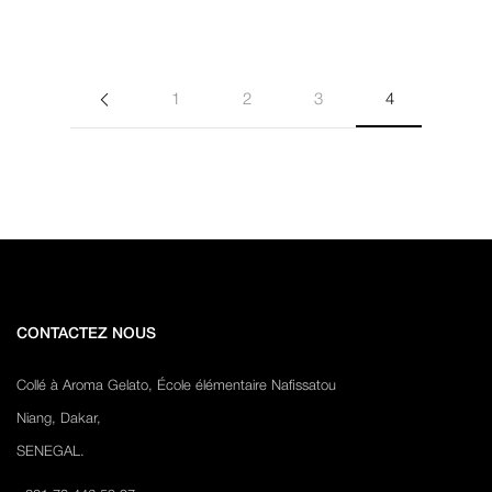
1
2
3
4
CONTACTEZ NOUS
Collé à Aroma Gelato, École élémentaire Nafissatou
Niang, Dakar,
SENEGAL.