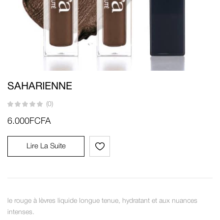
SAHARIENNE
(0)
6.000
FCFA
Lire La Suite
le rouge à lèvres liquide longue tenue, hydratant et aux nuances
intenses.