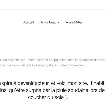
Accueil
Amfa Beauty
Amfa MAG
rce qu’elle restera au même endroit et apparaîtra dans la navigation de vo
 site. Cela pourrait ressembler à quelque chose comme cela :
spire à devenir acteur, et voici mon site. J’habi
ainsi qu’être surpris par la pluie soudaine lors 
coucher du soleil).