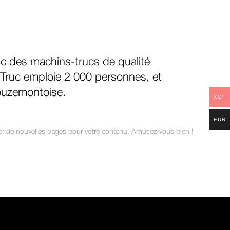
ic des machins-trucs de qualité
Truc emploie 2 000 personnes, et
ouzemontoise.
XOF
EUR
er de nouvelles pages pour votre contenu. Amusez-vous bien !