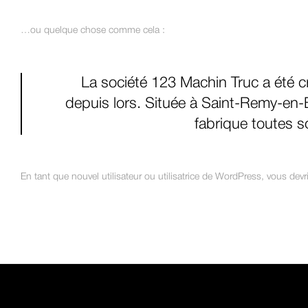
…ou quelque chose comme cela :
La société 123 Machin Truc a été c
depuis lors. Située à Saint-Remy-en
fabrique toutes 
En tant que nouvel utilisateur ou utilisatrice de WordPress, vous dev