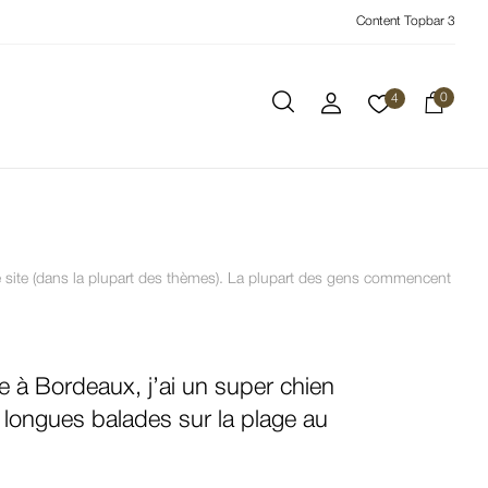
Content Topbar 3
0
4
tre site (dans la plupart des thèmes). La plupart des gens commencent
te à Bordeaux, j’ai un super chien
de longues balades sur la plage au