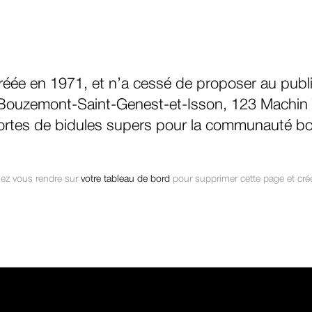
réée en 1971, et n’a cessé de proposer au publ
-Bouzemont-Saint-Genest-et-Isson, 123 Machin 
sortes de bidules supers pour la communauté b
riez vous rendre sur
votre tableau de bord
pour supprimer cette page et cré