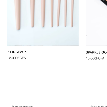
7 PINCEAUX
SPARKLE GO
12.000
FCFA
10.000
FCFA
Rupture de stock
Rupture de s