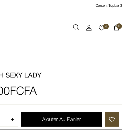
Content Topbar 3
0
4
H SEXY LADY
00
FCFA
Ajouter Au Panier