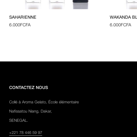
SAHARIENNE
WAKANDA B
6.000
FCFA
6.000
FCFA
CONTACTEZ NOUS
Collé à Aroma Gelato, École élémentaire
Nafissatou Niang, Dakar,
SENEGAL.
+221 78 446 59 97