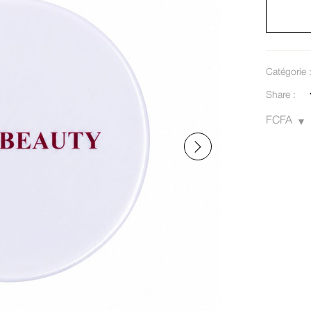
Catégorie 
Share :
FCFA