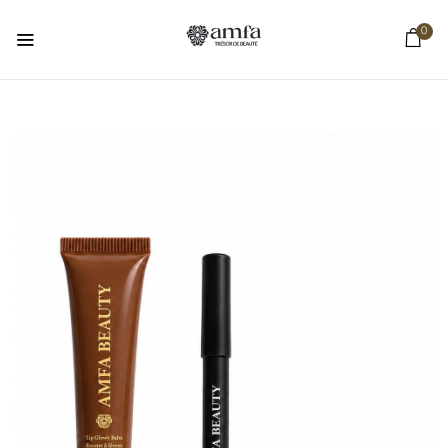
0
BE THE FIRST TO REVIEW “COMBOS
BUTTER LIPS BROWN”
Votre adresse e-mail ne sera pas publiée.
Les
champs obligatoires sont indiqués avec
*
Your rating