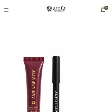
0
BE THE FIRST TO REVIEW “COMBOS
BUTTER LIPS BURGUNDY”
Votre adresse e-mail ne sera pas publiée.
Les
champs obligatoires sont indiqués avec
*
Your rating