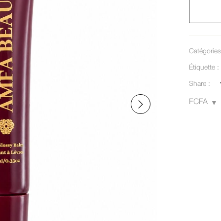
Catégories
Étiquette 
Share :
FCFA