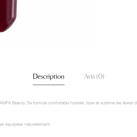
Description
Avis (0)
m AMFA Beauty. Sa formule confortable hydrate, lisse et sublime les lèvres d
res repulpées naturellement.