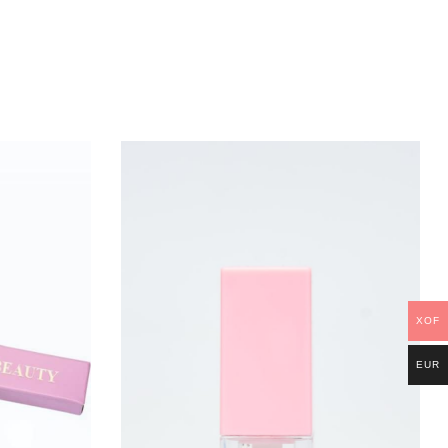
XOF
EUR