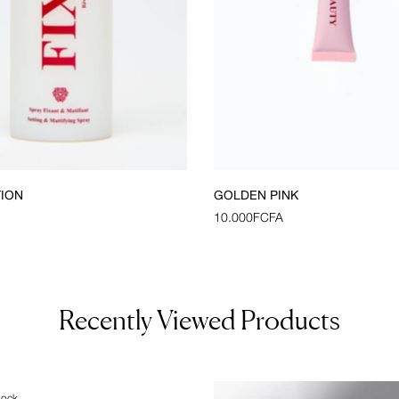
TION
GOLDEN PINK
10.000
FCFA
Recently Viewed Products
tock