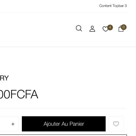
Content Topbar 3
0
4
RY
00
FCFA
Ajouter Au Panier