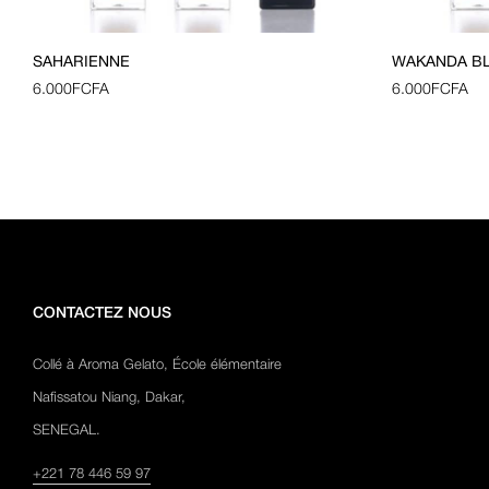
SAHARIENNE
WAKANDA B
6.000
FCFA
6.000
FCFA
CONTACTEZ NOUS
Collé à Aroma Gelato, École élémentaire
Nafissatou Niang, Dakar,
SENEGAL.
+221 78 446 59 97