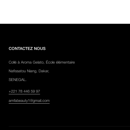
CONTACTEZ NOUS
Collé à Aroma Gelato, École élémentaire
Nafissatou Niang, Dakar,
SENEGAL.
+221 78 446 59 97
amfabeauty1@gmail.com