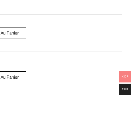
 Au Panier
XOF
 Au Panier
EUR