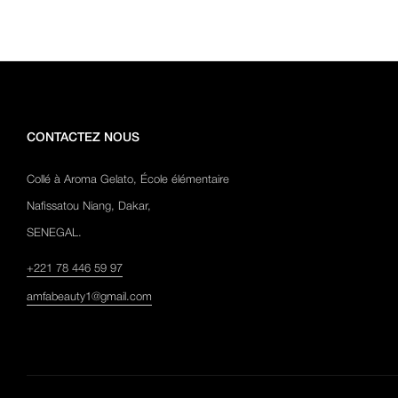
CONTACTEZ NOUS
Collé à Aroma Gelato, École élémentaire
Nafissatou Niang, Dakar,
SENEGAL.
+221 78 446 59 97
amfabeauty1@gmail.com