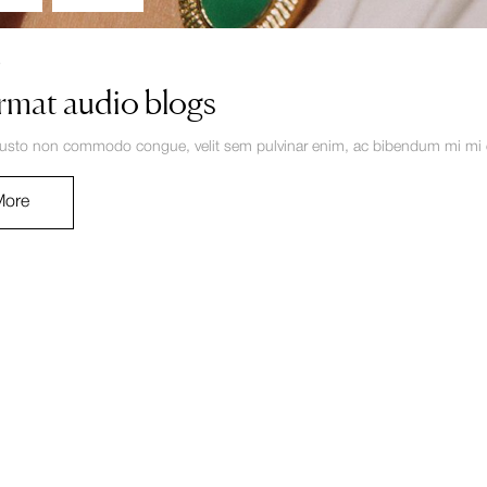
4
rmat audio blogs
justo non commodo congue, velit sem pulvinar enim, ac bibendum mi mi eg
More