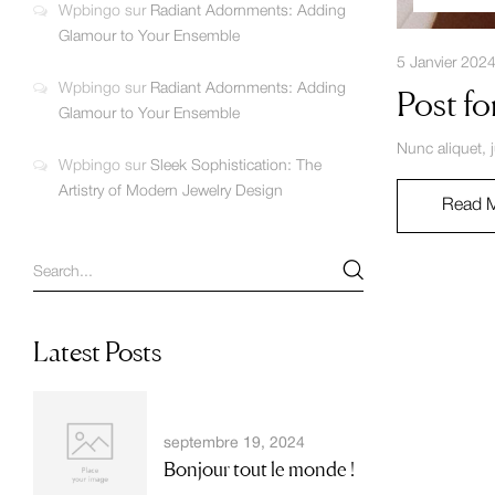
Wpbingo
sur
Radiant Adornments: Adding
Glamour to Your Ensemble
5 Janvier 202
Wpbingo
sur
Radiant Adornments: Adding
Post fo
Glamour to Your Ensemble
Nunc aliquet, 
Wpbingo
sur
Sleek Sophistication: The
Artistry of Modern Jewelry Design
Read 
Latest Posts
septembre 19, 2024
Bonjour tout le monde !