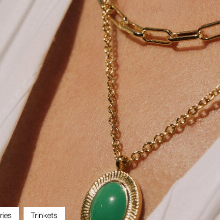
ries
Trinkets