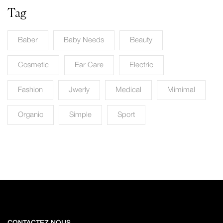
Tag
Baber
Baby Needs
Beauty
Cosmetic
Ear Care
Electric
Fashion
Jwerly
Medical
Mimimal
Organic
Simple
Sport