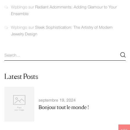
Wpbingo
sur
Radiant Adornments: Adding Glamour to Your
Ensemble
Wpbingo
sur
Sleek Sophistication: The Artistry of Modern
Jewelry Design
Latest Posts
septembre 19, 2024
Bonjour tout le monde !