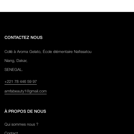
CONTACTEZ NOUS
Collé à Aroma Gelato, École élémentaire Nafissatou
Niang, Dakar,
SENEGAL.
+221 78 446 59 97
amfabeauty1@gmail.com
À PROPOS DE NOUS
Qui sommes nous ?
Contact